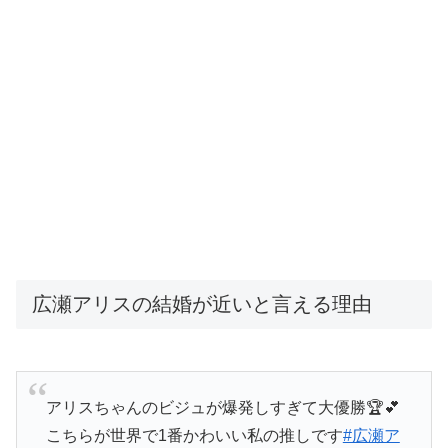
広瀬アリスの結婚が近いと言える理由
アリスちゃんのビジュが爆発しすぎて大優勝🏆💕
こちらが世界で1番かわいい私の推しです
#広瀬ア
リス
pic.twitter.com/TseopR9sDF