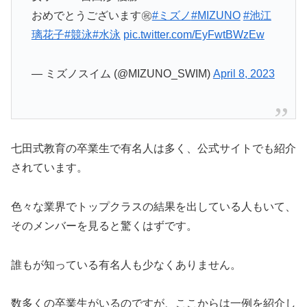
おめでとうございます㊗️
#ミズノ
#MIZUNO
#池江
璃花子
#競泳
#水泳
pic.twitter.com/EyFwtBWzEw
— ミズノスイム (@MIZUNO_SWIM)
April 8, 2023
七田式教育の卒業生で有名人は多く、公式サイトでも紹介
されています。
色々な業界でトップクラスの結果を出している人もいて、
そのメンバーを見ると驚くはずです。
誰もが知っている有名人も少なくありません。
数多くの卒業生がいるのですが、ここからは一例を紹介し