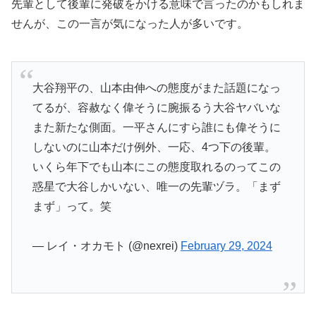
大谷翔平の、山本由伸への態度がまた話題になっ
てるが、容赦なく偉そうに腕振るう大谷ヤバいな
また新たな側面。一平さんにすら誰にも偉そうに
しないのに山本だけ例外、一応、4つ下の後輩。
いくら年下でも山本にこの態度取れるのってこの
惑星で大谷しかいない、唯一の先輩ヅラ。「まず
まず」って。笑
— レイ・オカモト (@nexrei)
February 29, 2024
爽やかで謙虚なイメージの大谷翔平さんでしたが、先輩風
を吹かせているという評価が付いてしまいました。