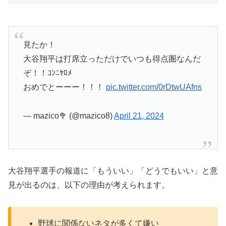
見たか！
大谷翔平は打席立っただけでいつも得点圏なんだ
ぞ！！ｺﾝﾆﾔﾛﾒ
おめでとーーー！！！
pic.twitter.com/0rDtwUAfns
— mazico🥦 (@mazico8)
April 21, 2024
大谷翔平選手の報道に「もういい」「どうでもいい」と意
見が出るのは、以下の理由が考えられます。
野球に関係ないネタが多くて嫌い
大谷翔平好きを押し付けられて嫌い