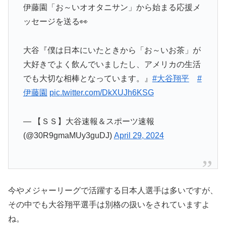
伊藤園「お～いオオタニサン」から始まる応援メ
ッセージを送る👀
大谷『僕は日本にいたときから「お～いお茶」が
大好きでよく飲んでいましたし、アメリカの生活
でも大切な相棒となっています。』
#大谷翔平
#
伊藤園
pic.twitter.com/DkXUJh6KSG
— 【ＳＳ】大谷速報＆スポーツ速報
(@30R9gmaMUy3guDJ)
April 29, 2024
今やメジャーリーグで活躍する日本人選手は多いですが、
その中でも大谷翔平選手は別格の扱いをされていますよ
ね。