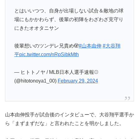
場にもかかわらず、後輩の初陣をわざわざ見守り
にきたオオタニサン
後輩想いのツンデレ兄貴め🫣
#山本由伸
#大谷翔
平
pic.twitter.com/nRpSibkMth
— ヒトトノヤ / MLB日本人選手速報⚾️
(@hitotonoya1_00)
February 29, 2024
山本由伸投手が試合後のインタビューで、大谷翔平選手か
ら「まずまずだな」と言われたことを明かしました。
先輩として後輩に発破をかける意味で言ったのかもしれま
せんが、この一言が気になった人が多いです。