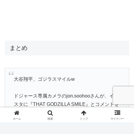
まとめ
大谷翔平、ゴジラスマイルw
ドジャース専属カメラのjon.soohooさんが、イン
スタに『THAT GODZILLA SMILE』とコメントを
添えて投稿！📸
(via:jon.soohoo / IG)
#大谷翔平
#ドジャース
pic.twitter.com/EHlWJyyeaD
ホーム
検索
トップ
サイドバー